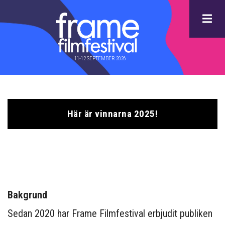
Hoppa
till
huvudinnehåll
11-12 SEPTEMBER 2026
Här är vinnarna 2025!
Oinloggad
meny
Bakgrund
Sedan 2020 har Frame Filmfestival erbjudit publiken