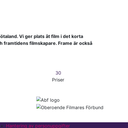
taland. Vi ger plats åt film i det korta
h framtidens filmskapare. Frame är också
30
Priser
idfot
Hantering av personuppgifter