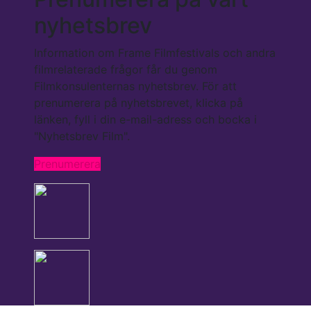
nyhetsbrev
Information om Frame Filmfestivals och andra
filmrelaterade frågor får du genom
Filmkonsulenternas nyhetsbrev. För att
prenumerera på nyhetsbrevet, klicka på
länken, fyll i din e-mail-adress och bocka i
"Nyhetsbrev Film".
Prenumerera