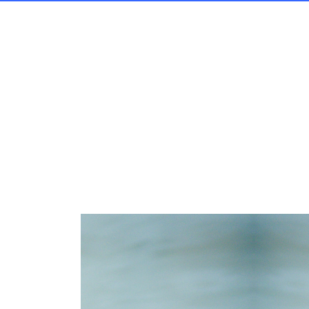
Oinloggad
meny