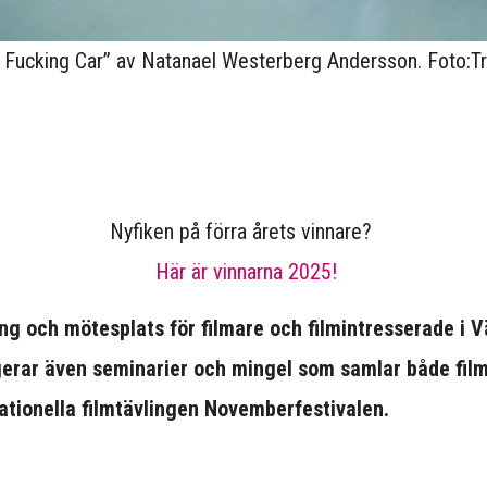
st Fucking Car” av Natanael Westerberg Andersson. Foto:T
Nyfiken på förra årets vinnare?
Här är vinnarna 2025!
ing och mötesplats för filmare och filmintresserade i Vä
gerar även seminarier och mingel som samlar både fil
nationella filmtävlingen Novemberfestivalen.